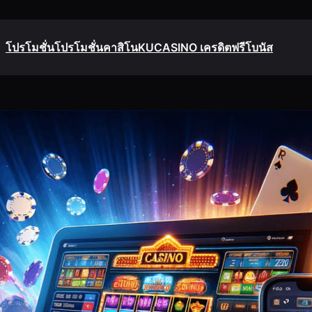
โปรโมชั่น
โปรโมชั่นคาสิโน
KUCASINO เครดิตฟรี
โบนัส