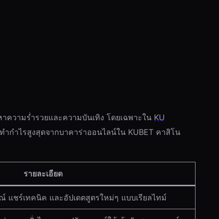
เสาะหาความร่ำรวยและความบันเทิง โดยเฉพาะใน
KU
ีการทำกำไรสูงสุดจากบาคาร่าออนไลน์ใน KUBET คาสิโน
รายละเอียด
์ แชร์เทคนิค และอัปเดตสูตรใหม่ๆ แบบเรียลไทม์