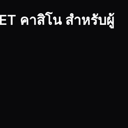
 คาสิโน สำหรับผู้