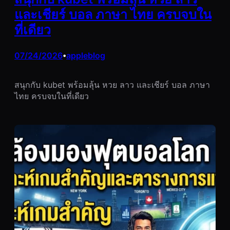
และเชียร์ บอล ภาษา ไทย ครบจบใน
ที่เดียว
07/24/2026
appleblog
•
สนุกกับ kubet พร้อมลุ้น หวย ลาว และเชียร์ บอล ภาษา
ไทย ครบจบในที่เดียว