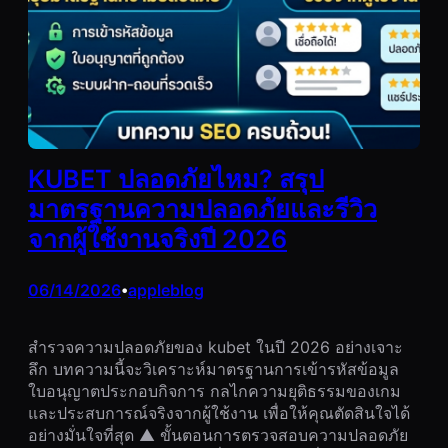
KUBET ปลอดภัยไหม? สรุป
มาตรฐานความปลอดภัยและรีวิว
จากผู้ใช้งานจริงปี 2026
06/14/2026
appleblog
•
สำรวจความปลอดภัยของ kubet ในปี 2026 อย่างเจาะ
ลึก บทความนี้จะวิเคราะห์มาตรฐานการเข้ารหัสข้อมูล
ใบอนุญาตประกอบกิจการ กลไกความยุติธรรมของเกม
และประสบการณ์จริงจากผู้ใช้งาน เพื่อให้คุณตัดสินใจได้
อย่างมั่นใจที่สุด ▲ ขั้นตอนการตรวจสอบความปลอดภัย