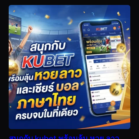
สนุกกับ kubet พร้อมลุ้น หวย ลาว