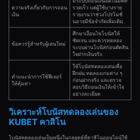
มีระบบถอนเงินอัตโนมัติที่
ความจริงเกี่ยวกับการถอน
รวดเร็ว แต่ผู้ใช้บางราย
เงิน
รายงานว่าช่วงโปรโมชั่
นอาจมีข้อจำกัดเพิ่มเติม
ศึกษาเงื่อนไขโบนัสให้
ชัดเจน และควรทดลอง
ข้อควรรู้สำหรับผู้เล่นใหม่
ระบบผ่านโบนัสก่อนตัดสิน
ใจฝากเงินจริง
ใช้โบนัสทดลองเล่นเพื่อ
ฝึกฝน ทดลองเกมต่าง ๆ
คำแนะนำการใช้ฟีเจอร์
ก่อนฝากจริง และตรวจ
ให้คุ้มค่า
สอบวิธีถอนเงินให้เข้าใจ
อย่างละเอียด
วิเคราะห์โบนัสทดลองเล่นของ
KUBET คาสิโน
โบนัสทดลองเล่นเป็นหนึ่งในกลยุทธ์ที่คาสิโนออนไลน์ใช้