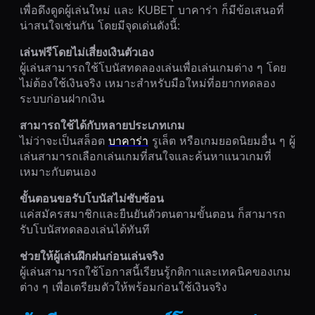
เพื่อดึงดูดผู้เล่นใหม่ และ KUBET บาคาร่า ก็มีข้อเสนอที่
น่าสนใจเช่นกัน โดยมีจุดเด่นดังนี้:
เล่นฟรีโดยไม่เสี่ยงเงินตัวเอง
ผู้เล่นสามารถใช้โบนัสทดลองเล่นเพื่อเล่นเกมต่าง ๆ โดย
ไม่ต้องใช้เงินจริง เหมาะสำหรับมือใหม่ที่อยากทดลอง
ระบบก่อนฝากเงิน
สามารถใช้ได้กับหลายประเภทเกม
ไม่ว่าจะเป็นสล็อต
บาคาร่า
รูเล็ต หรือเกมยอดนิยมอื่น ๆ ผู้
เล่นสามารถเลือกเล่นเกมที่สนใจและค้นหาแนวเกมที่
เหมาะกับตนเอง
ขั้นตอนขอรับโบนัสไม่ซับซ้อน
แค่สมัครสมาชิกและยืนยันตัวตนตามขั้นตอน ก็สามารถ
รับโบนัสทดลองเล่นได้ทันที
ช่วยให้ผู้เล่นฝึกฝนก่อนเล่นจริง
ผู้เล่นสามารถใช้โอกาสนี้เรียนรู้กติกาและเทคนิคของเกม
ต่าง ๆ เพื่อเตรียมตัวให้พร้อมก่อนใช้เงินจริง