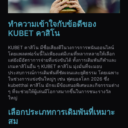
ทำความเข้าใจกับข้อดีของ
KUBET คาสิโน
KUBET คาสิโน มีชื่อเสียงดีในวงการการพนันออนไลน์
โดยแพลตฟอร์มนี้ไม่เพียงแต่มีเกมที่หลากหลายให้เลือก
แต่ยังมีอัตราการจ่ายที่แข่งขันได้ ทั้งการเดิมพันกีฬาและ
เกมคาสิโนอื่น ๆ KUBET คาสิโน มุ่งมั่นที่จะมอบ
ประสบการณ์การเดิมพันที่ชัดเจนและยุติธรรม โดยเฉพาะ
ในช่วงการแข่งขันใหญ่ๆ เช่น ฟุตบอลโลก 2026 ซึ่ง
kubetthai คาสิโน มักจะมีข้อเสนอพิเศษและกิจกรรมต่าง
ๆ ที่จะช่วยให้ผู้เล่นมีโอกาสมากขึ้นในการชนะรางวัล
ใหญ่
เลือกประเภทการเดิมพันที่เหมาะ
สม