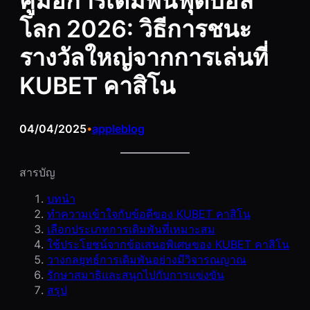
คู่มือการเดิมพันฟุตบอล
โลก 2026: วิธีการชนะ
รางวัลใหญ่จากการเล่นที่
KUBET คาสิโน
04/04/2025
appleblog
•
สารบัญ
บทนำ
ทำความเข้าใจกับข้อดีของ KUBET คาสิโน
เลือกประเภทการเดิมพันที่เหมาะสม
ใช้ประโยชน์จากข้อเสนอพิเศษของ KUBET คาสิโน
วางกลยุทธ์การเดิมพันอย่างมีวิจารณญาณ
รักษาสมาธิและสนุกไปกับการแข่งขัน
สรุป