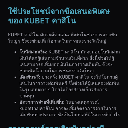
ใช้ประโยชน์จากข้อเสนอพิเศษ
ของ KUBET คาสิโน
KUBET คาสิโน มักจะมีข้อเสนอพิเศษในช่วงการแข่งขัน
ใหญ่ๆ ซึ่งจะช่วยเพิ่มโอกาสในการชนะรางวัลใหญ่
โบนัสฝากเงิน:
KUBET คาสิโน มักจะมอบโบนัสฝาก
เงินให้แก่ผู้เล่นตามจำนวนเงินที่ฝาก สิ่งนี้ช่วยให้ผู้
เล่นสามารถเพิ่มยอดเงินในการวางเดิมพัน ซึ่งจะ
ช่วยเพิ่มโอกาสในการชนะรางวัลใหญ่
เดิมพันฟรี:
บางครั้ง KUBET คาสิโน จะให้โอกาสผู้
เล่นในการวางเดิมพันฟรี ซึ่งช่วยให้ผู้เล่นลองเดิมพัน
ในรูปแบบต่าง ๆ โดยไม่ต้องกังวลเกี่ยวกับการ
ขาดทุน
อัตราการจ่ายที่เพิ่มขึ้น:
ในบางเหตุการณ์
kubetthaiคาสิโน อาจจะเพิ่มอัตราการจ่ายในการ
เดิมพันบางประเภท ซึ่งเป็นโอกาสที่ดีในการทำกำไร