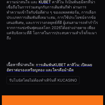
ความน่าสนใจ และ
KUBET
คาสิโน ก็เป็นพันธมิตรที่น่า
เชื่อถือในการร่วมสนุกกับการเดิมพันกีฬา ผ่านการ
ทำความเข้าใจกับข้อดีต่าง ๆ ของแพลตฟอร์ม, การเลือก
ประเภทการเดิมพันที่เหมาะสม, การใช้ประโยชน์จากข้อ
เสนอพิเศษ, และการวางกลยุทธ์ที่ดี ผู้เล่นสามารถทำกำไร
จากการแข่งขันฟุตบอลโลก 2026ได้อย่างง่ายดาย เพียง
แค่จับจังหวะที่ดี โอกาสในการประสบความสำเร็จก็จะมา
ถึง
เนื้อหาที่น่าสนใจ:
การเดิมพันKUBET คาสิโน: เปิดเผย
อัตราต่อรองเหรียญทอง และใครคือม้ามืด
รับโบนัสโดยไม่ต้องทำเทิร์นที่ KUCASINO