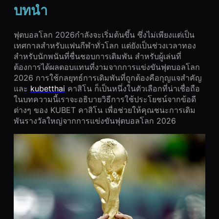
บทนำ
ฟุตบอลโลก 2026กำลังจะเริ่มต้นขึ้น ซึ่งไม่เพียงแต่เป็น
เทศกาลสำหรับแฟนกีฬาทั่วโลก แต่ยังเป็นช่วงเวลาทอง
สำหรับนักพนันที่ชื่นชอบการเดิมพัน สำหรับผู้เล่นที่
ต้องการได้ผลตอบแทนที่งามจากการแข่งขันฟุตบอลโลก
2026 การใช้กลยุทธ์การเดิมพันที่ถูกต้องคือกุญแจสำคัญ
และ
kubetthai
คาสิโน ก็เป็นหนึ่งในตัวเลือกที่น่าเชื่อถือ
ในบทความนี้เราจะอธิบายวิธีการใช้ประโยชน์จากข้อดี
ต่างๆ ของ KUBET คาสิโน เพื่อช่วยให้คุณชนะการเดิม
พันรางวัลใหญ่จากการแข่งขันฟุตบอลโลก 2026