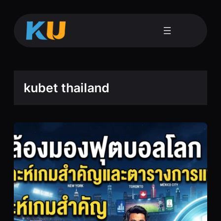
Skip
to
content
kubet thailand