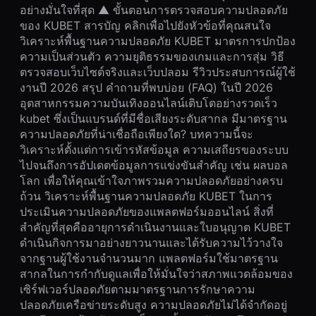
อย่างมั่นใจที่สุด ▲ ขั้นตอนการตรวจสอบความปลอดภัย
ของ KUBET สารบัญ คลิกเพื่อไปยังหัวข้อที่คุณสนใจ
วิเคราะห์พื้นฐานความปลอดภัย KUBET มาตรการปกป้อง
ความเป็นส่วนตัว ความยุติธรรมของเกมและการสุ่ม วิธี
ตรวจสอบเว็บไซต์จริงและเว็บปลอม รีวิวประสบการณ์ผู้ใช้
งานปี 2026 สรุป คำถามที่พบบ่อย (FAQ) ในปี 2026
อุตสาหกรรมความบันเทิงออนไลน์เติบโตอย่างรวดเร็ว
kubet ซึ่งเป็นแบรนด์ที่มีชื่อเสียงระดับสากล มีมาตรฐาน
ความปลอดภัยที่น่าเชื่อถือเพียงใด? บทความนี้จะ
วิเคราะห์ตั้งแต่การเข้ารหัสข้อมูล ความเสถียรของระบบ
ไปจนถึงการอัปเดตข้อมูลการแข่งขันสำคัญ เช่น ผลบอล
โลก เพื่อให้คุณเข้าใจภาพรวมความปลอดภัยอย่างครบ
ถ้วน วิเคราะห์พื้นฐานความปลอดภัย KUBET ในการ
ประเมินความปลอดภัยของแพลตฟอร์มออนไลน์ สิ่งที่
สำคัญที่สุดคืออายุการดำเนินงานและใบอนุญาต KUBET
ดำเนินกิจการมาอย่างยาวนานและได้รับความไว้วางใจ
จากฐานผู้ใช้งานจำนวนมาก แพลตฟอร์มใช้มาตรฐาน
สากลในการกำกับดูแลเพื่อให้มั่นใจว่าสภาพแวดล้อมของ
เซิร์ฟเวอร์ปลอดภัยตามมาตรฐานการรักษาความ
ปลอดภัยเครือข่ายระดับสูง ความปลอดภัยไม่ได้จำกัดอยู่