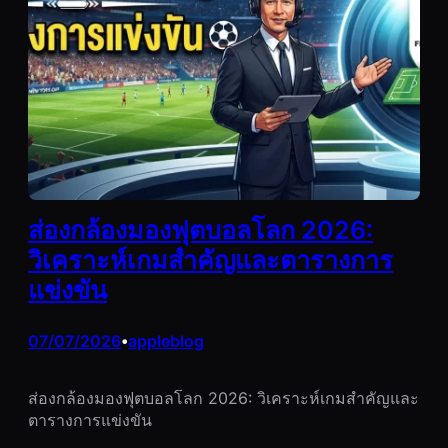
ส่องกล้องมองฟุตบอลโลก 2026:
วิเคราะห์เกมสำคัญและตารางการ
แข่งขัน
07/07/2026
appleblog
•
ส่องกล้องมองฟุตบอลโลก 2026: วิเคราะห์เกมสำคัญและ
ตารางการแข่งขัน