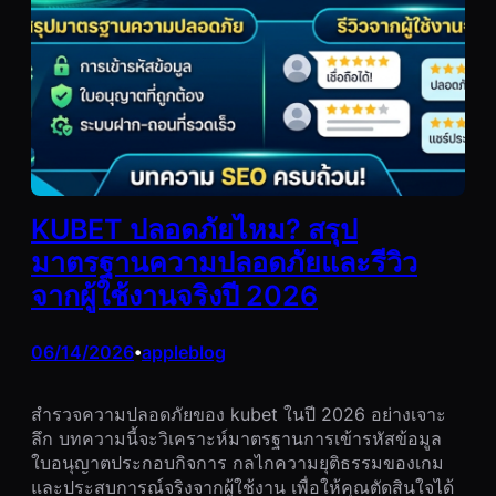
KUBET ปลอดภัยไหม? สรุป
มาตรฐานความปลอดภัยและรีวิว
จากผู้ใช้งานจริงปี 2026
06/14/2026
appleblog
•
สำรวจความปลอดภัยของ kubet ในปี 2026 อย่างเจาะ
ลึก บทความนี้จะวิเคราะห์มาตรฐานการเข้ารหัสข้อมูล
ใบอนุญาตประกอบกิจการ กลไกความยุติธรรมของเกม
และประสบการณ์จริงจากผู้ใช้งาน เพื่อให้คุณตัดสินใจได้