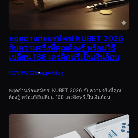
หยุดอ่านก่อนสมัคร! KUBET 2026
กับความจริงที่คุณต้องรู้ พร้อมวิธี
เปลี่ยน 168 เครดิตฟรีเป็นเงินก้อน
02/06/2026
appleblog
•
หยุดอ่านก่อนสมัคร! KUBET 2026 กับความจริงที่คุณ
ต้องรู้ พร้อมวิธีเปลี่ยน 168 เครดิตฟรีเป็นเงินก้อน