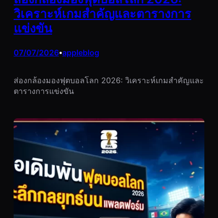
วิเคราะห์เกมสำคัญและตารางการ
แข่งขัน
07/07/2026
appleblog
•
ส่องกล้องมองฟุตบอลโลก 2026: วิเคราะห์เกมสำคัญและ
ตารางการแข่งขัน