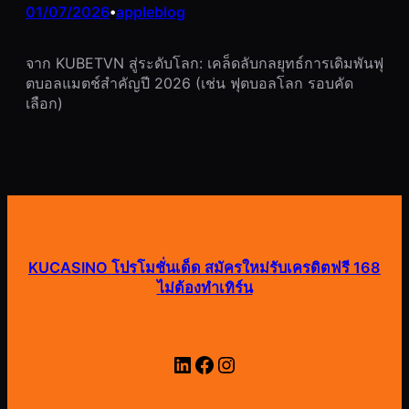
01/07/2026
appleblog
•
จาก KUBETVN สู่ระดับโลก: เคล็ดลับกลยุทธ์การเดิมพันฟุ
ตบอลแมตช์สำคัญปี 2026 (เช่น ฟุตบอลโลก รอบคัด
เลือก)
KUCASINO โปรโมชั่นเด็ด สมัครใหม่รับเครดิตฟรี 168
ไม่ต้องทำเทิร์น
LinkedIn
Facebook
Instagram